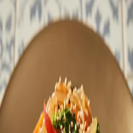
맛Cal
2월 16일 월요일
2026년 2월 16일 월요일
일상
잡채
명절에 엄마가 잡채 만들면 완성 전에 이미 반은 사라진다. 집
어먹기 시작하면 멈출 수 없는 중독성. 당면의 쫄깃함과 참기
름 향이 한 접시에 담겨있다.
❝
잡채는 원래 당면이 안 들어가는 음식이었다. 조선시대 광해
군 때 궁중 연회에서 처음 등장했는데, 그때는 채소만 볶아 만
들었다. 당면이 들어간 건 중국에서 당면이 전래된 이후의 일
이다.
❞
—
음식 TMI