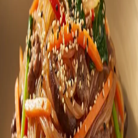
#잡채 #한식 #명절음식 #반찬
댓글