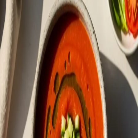
—
음식 TMI
#가스파초 #차가운수프 #초여름별미
댓글