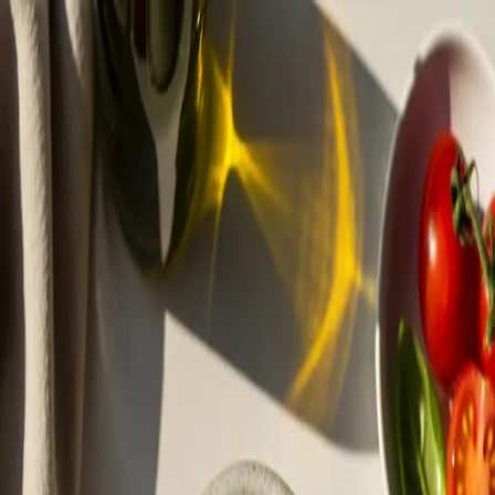
맛Cal
5월 6일 수요일
2026년 5월 6일 수요일
양식
가스파초
Gazpacho
토마토 수프인데 차갑다? 처음엔 당황하는데 한 숟갈 먹으면
납득된다. 스페인 사람들이 여름 나는 법을 알고 있었던 거다.
❝
가스파초는 원래 스페인 안달루시아 지방 농부들의 음식이
었다. 토마토가 유럽에 들어오기 전에는 빵, 마늘, 올리브오일,
식초만으로 만들었는데, 지금과는 완전히 다른 하얀 수프였다.
❞