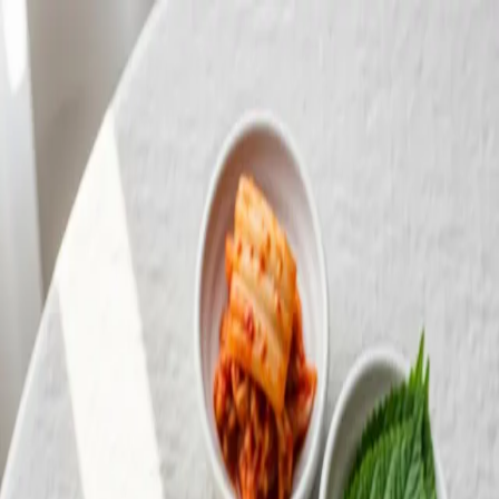
맛Cal
오늘
2026년 8월 7일 금요일
제철
오이냉국
Cold Cucumber Soup
오이 썰고 식초 넣고 얼음 띄우면 끝인데, 이 간단한 게 폭염 앞
에서는 최고의 무기다. 밥 말아 먹으면 순삭 주의.
❝
한여름에 집에 반찬이 하나도 없을 때 엄마가 후다닥 만들어
주시던 게 오이냉국이었다. 5분 만에 뚝딱 나오는데 그 시원함
은 30분 요리를 이긴다.
❞
—
에피소드