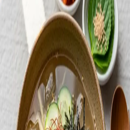
#오이냉국 #시원한국물 #여름별미
댓글