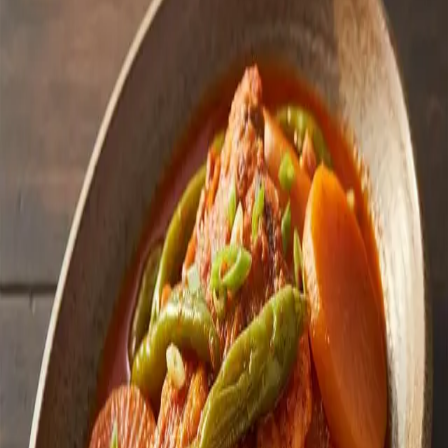
#명태조림 #생선조림 #한식 #반찬
댓글