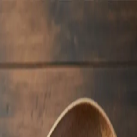
맛Cal
2월 5일 목요일
2026년 2월 5일 목요일
일상
9
1
명태조림
매콤한 양념에 조려진 명태 살을 밥 위에 올리면 반찬 더 필요
없다. 살이 포슬포슬 부서지면서 양념이랑 같이 입안에서 섞이
는 그 맛.
❝
명태는 이름이 가장 많은 생선이다. 잡는 방법, 상태에 따라
생태, 동태, 황태, 북어, 코다리 등 20가지 넘는 이름이 있다. 함
경도 명천(明川)에서 태(太)씨 성의 어부가 처음 잡았다 해서
명태라는 설이 유명하다.
❞
—
음식 TMI