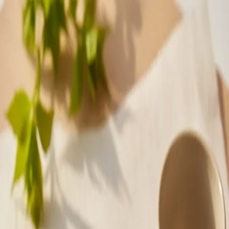
맛Cal
3월 29일 일요일
2026년 3월 29일 일요일
전통
인절미
Injeolmi
콩고물 묻은 인절미는 한 개만 먹겠다는 다짐을 무력화시키는
마성의 떡. 쫄깃한 식감에 고소한 콩가루가 입안에서 합체하면
멈출 수가 없음. 손에 묻는 건 감수.
❝
인절미 맛있다고 계속 먹다가 갑자기 목에 걸리는 순간, 물
급하게 찾는 그 긴박한 상황 다들 한 번쯤 겪어봤을 거다. 떡은
항상 음료와 함께라는 교훈을 주는 음식.
❞