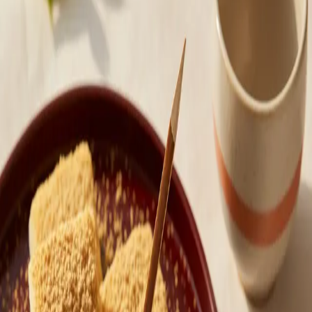
—
에피소드
#인절미 #콩고물 #쫄깃한떡
댓글