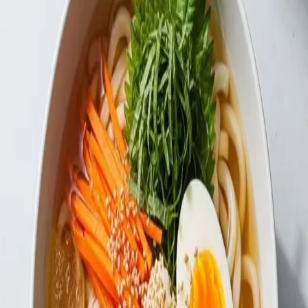
#냉우동 #일식 #면요리 #시원한
댓글