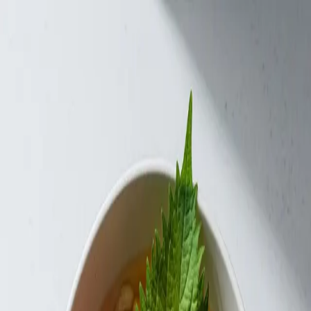
맛Cal
오늘
2026년 8월 6일 목요일
일상
냉우동
Cold Udon
쫄깃한 우동면을 차가운 쯔유에 찍어 먹는 게 전부인데, 이 단
순함이 왜 이렇게 맛있는 건지. 여름 면요리 중 가성비 최강.
❝
일본에서는 냉우동을 "자루우동"이라 부르는데, 대나무 채
반(자루) 위에 면을 올려 내는 방식에서 이름이 왔다. 면을 건
져 쯔유에 찍어 먹는 게 정석이다.
❞
—
음식 TMI